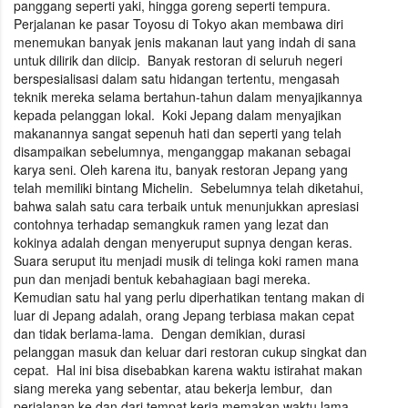
panggang seperti yaki, hingga goreng seperti tempura.
Perjalanan ke pasar Toyosu di Tokyo akan membawa diri
menemukan banyak jenis makanan laut yang indah di sana
untuk dilirik dan diicip. Banyak restoran di seluruh negeri
berspesialisasi dalam satu hidangan tertentu, mengasah
teknik mereka selama bertahun-tahun dalam menyajikannya
kepada pelanggan lokal. Koki Jepang dalam menyajikan
makanannya sangat sepenuh hati dan seperti yang telah
disampaikan sebelumnya, menganggap makanan sebagai
karya seni. Oleh karena itu, banyak restoran Jepang yang
telah memiliki bintang Michelin. Sebelumnya telah diketahui,
bahwa salah satu cara terbaik untuk menunjukkan apresiasi
contohnya terhadap semangkuk ramen yang lezat dan
kokinya adalah dengan menyeruput supnya dengan keras.
Suara seruput itu menjadi musik di telinga koki ramen mana
pun dan menjadi bentuk kebahagiaan bagi mereka.
Kemudian satu hal yang perlu diperhatikan tentang makan di
luar di Jepang adalah, orang Jepang terbiasa makan cepat
dan tidak berlama-lama. Dengan demikian, durasi
pelanggan masuk dan keluar dari restoran cukup singkat dan
cepat. Hal ini bisa disebabkan karena waktu istirahat makan
siang mereka yang sebentar, atau bekerja lembur, dan
perjalanan ke dan dari tempat kerja memakan waktu lama.