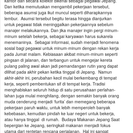
kantor dan secara kolektif dikenal sebagai pegawai Jepang.
Dan ketika memutuskan mengambil pekerjaan tersebut,
beberapa asumsi juga ikut muncul seperti diharapkannya
lembur. Asumsi tersebut begitu terasa hingga dianjurkan
untuk pegawai tidak meninggalkan pekerjaannya sebelum
manajer melakukannya. Dan jika manajer ingin pergi minum-
minum setelah bekerja, sebagai karyawan harus sukarela
menemaninya. Sebagai informasi, sudah menjadi fenomena
sosial bagi pegawai untuk minum-minum dengan rekan kerja
pada Jumat malam. Kebiasaan akibat minum-minum seperti
pingsan di jalanan, dan terbangun untuk mengejar kereta
pulang paling awal akan jadi pemandangan rutin yang dapat
dilihat pada akhir pekan ketika tinggal di Jepang. Namun
akhir-akhir ini, perubahan kecil mulai berkembang di tempat
kerja, seperti pembentukan sif di tempat kerja. Tradisi
menghabiskan seluruh hidup di satu perusahaan perlahan-
lahan juga mulai menghilang, dengan semakin banyak orang
muda cenderung menjadi ‘furita’ dan memegang beberapa
pekerjaan paruh waktu, untuk lebih memperoleh banyak
kebebasan, kemudian pindah ke luar negeri untuk bekerja,
atau hanya tinggal di rumah. Budaya Makanan Jepang Saat
bepergian ke Jepang, seringkali makanan menjadi fokus
utama dari rentetan rencana perjalanan. Hal ini sangat