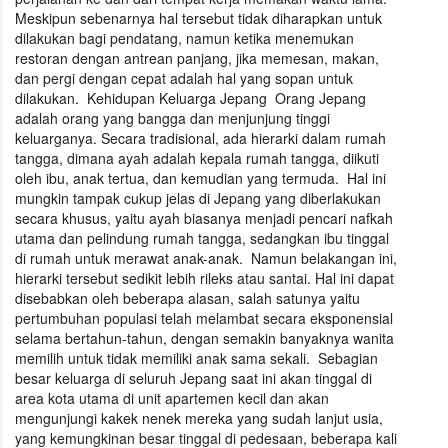
Meskipun sebenarnya hal tersebut tidak diharapkan untuk
dilakukan bagi pendatang, namun ketika menemukan
restoran dengan antrean panjang, jika memesan, makan,
dan pergi dengan cepat adalah hal yang sopan untuk
dilakukan. Kehidupan Keluarga Jepang Orang Jepang
adalah orang yang bangga dan menjunjung tinggi
keluarganya. Secara tradisional, ada hierarki dalam rumah
tangga, dimana ayah adalah kepala rumah tangga, diikuti
oleh ibu, anak tertua, dan kemudian yang termuda. Hal ini
mungkin tampak cukup jelas di Jepang yang diberlakukan
secara khusus, yaitu ayah biasanya menjadi pencari nafkah
utama dan pelindung rumah tangga, sedangkan ibu tinggal
di rumah untuk merawat anak-anak. Namun belakangan ini,
hierarki tersebut sedikit lebih rileks atau santai. Hal ini dapat
disebabkan oleh beberapa alasan, salah satunya yaitu
pertumbuhan populasi telah melambat secara eksponensial
selama bertahun-tahun, dengan semakin banyaknya wanita
memilih untuk tidak memiliki anak sama sekali. Sebagian
besar keluarga di seluruh Jepang saat ini akan tinggal di
area kota utama di unit apartemen kecil dan akan
mengunjungi kakek nenek mereka yang sudah lanjut usia,
yang kemungkinan besar tinggal di pedesaan, beberapa kali