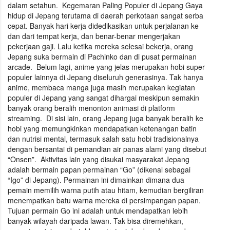
dalam setahun. Kegemaran Paling Populer di Jepang Gaya
hidup di Jepang terutama di daerah perkotaan sangat serba
cepat. Banyak hari kerja didedikasikan untuk perjalanan ke
dan dari tempat kerja, dan benar-benar mengerjakan
pekerjaan gaji. Lalu ketika mereka selesai bekerja, orang
Jepang suka bermain di Pachinko dan di pusat permainan
arcade. Belum lagi, anime yang jelas merupakan hobi super
populer lainnya di Jepang diseluruh generasinya. Tak hanya
anime, membaca manga juga masih merupakan kegiatan
populer di Jepang yang sangat dihargai meskipun semakin
banyak orang beralih menonton animasi di platform
streaming. Di sisi lain, orang Jepang juga banyak beralih ke
hobi yang memungkinkan mendapatkan ketenangan batin
dan nutrisi mental, termasuk salah satu hobi tradisionalnya
dengan bersantai di pemandian air panas alami yang disebut
“Onsen”. Aktivitas lain yang disukai masyarakat Jepang
adalah bermain papan permainan “Go” (dikenal sebagai
“Igo” di Jepang). Permainan ini dimainkan dimana dua
pemain memilih warna putih atau hitam, kemudian bergiliran
menempatkan batu warna mereka di persimpangan papan.
Tujuan permain Go ini adalah untuk mendapatkan lebih
banyak wilayah daripada lawan. Tak bisa diremehkan,