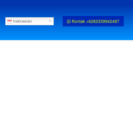
Kontak +6282339942487
Indonesian